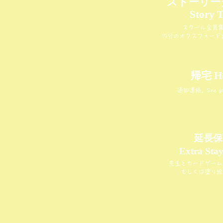
ストーリー
Story 
スクール全員
15分のオクスフォー
帰宅 H
通知連絡。See you 
延長保
Extra Sta
先生とカードゲーム
もしくは塗り絵