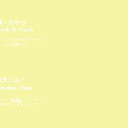
題・おやつ
ork ＆ Snack
から小学校の宿題のサポート。
ましたら自由時間。
検タイム・
ration Time
シュで「
STEAM
」トピックを
体感する。発表もします。