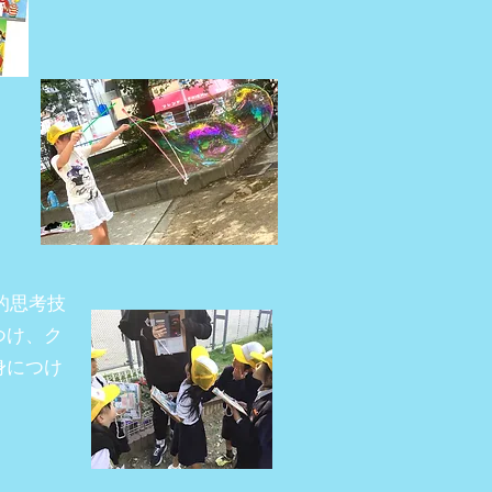
的思考技
つけ、ク
身につけ