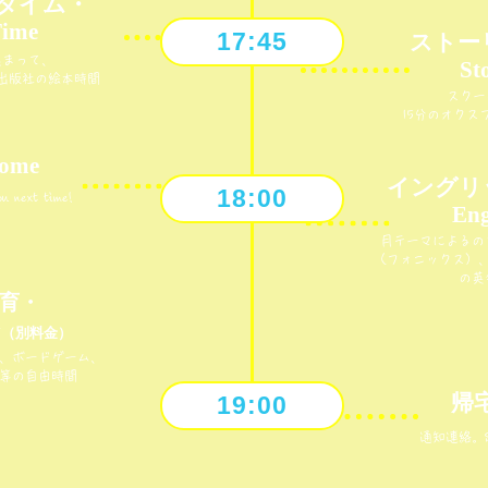
タイム・
Time
17:45
ストー
集まって、
St
ド出版社の絵本時間
スクー
15分のオクス
ome
イングリ
18:00
next time!
Eng
月テーマによるの
（フォニックス）
の英
育・
y
（別料金）
、ボードゲーム、
等の自由時間
帰宅
19:00
通知連絡。See 