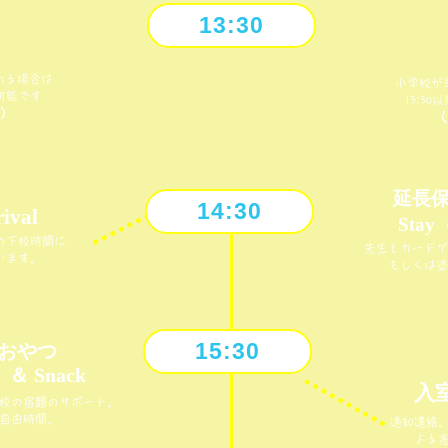
13:30
わる場合は
小学校が
室可能です
13:3
）
（
延長保
14:30
ival
Sta
の下校時間に
先生とカードゲ
います。
もしくは塗
15:30
・おやつ
 ＆ Snack
入室 
校の宿題のサポート。
自由時間。
通知連絡
よる