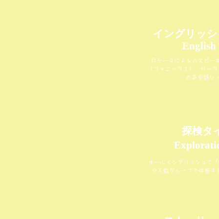
イングリッシ
English
月テーマによるのスピー
（フォニックス）、ワーク
の英会話レ
探検タ
Explorati
オールイングリッシュで「
少人数グループで体感す