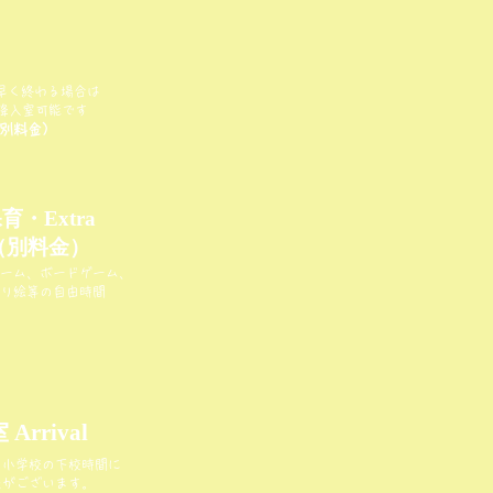
早く終わる場合は
0以降入室可能です
別料金）
育・Extra
y（別料金）
ーム、ボードゲーム、
り絵等の自由時間
Arrival
。小学校の下校時間に
差がございます。