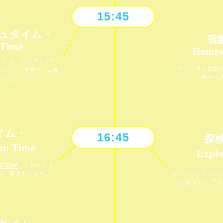
15:45
ュタイム・
宿
 Time
Homew
キング、リーディング
バイリンガル教師
シート、学習ゲーム等
終わり
ッスン。
イム・
16:45
探
on Time
Explo
STEAM
」トピックを
る。発表もします。
オールイングリッ
少人数グループで