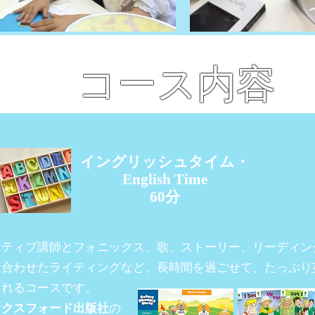
コース内容
イングリッシュタイム・
English Time
60分
イティブ講師とフォニックス、歌、ストーリー、リーディン
に合わせたライティングなど、長時間を過ごせて、たっぷり
られるコースです。
オクスフォード出版社
の