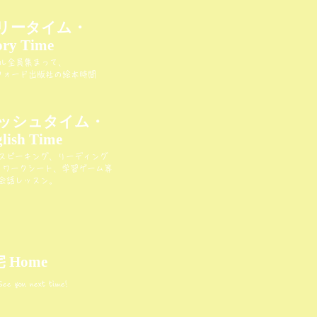
リータイム・
ory Time
ル全員集まって、
フォード出版社の絵本時間
ッシュタイム・
lish Time
スピーキング、リーディング
、ワークシート、学習ゲーム等
会話レッスン。
 Home
you next time!