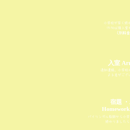
小学校が早く終
13:30以降入
（別料金
入室 Arr
通知連絡。小学校
よる差がござ
宿題 
Homework
バイリンガル教師から小学
終わりましたら